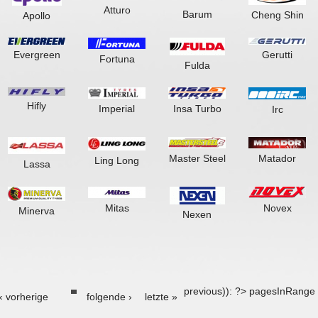
Atturo
Barum
Cheng Shin
Apollo
Evergreen
Gerutti
Fortuna
Fulda
Hifly
Imperial
Insa Turbo
Irc
Master Steel
Matador
Ling Long
Lassa
Mitas
Novex
Minerva
Nexen
previous)): ?>
pagesInRange 
‹ vorherige
folgende ›
letzte »