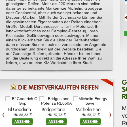
günstigsten Reifen. Mehr als 220 Marken sind online,
darunter so bekannte Marken wie Michelin, Goodyear
oder Continental, aber auch weniger bekannte und
Discount-Marken. Mithilfe der Suchmaske können Sie
die gewünschten Eigenschaften der Reifen eingeben:
Größe, Modell, Durchmesser … für Ihr Motorrad, Ihr
landwirtschaftliches oder Camping-Fahrzeug, Ihren
Kleinlaster, Geländewagen oder Lastwagen. Mit nur
einem Klick erhalten Sie die Liste der Reifenhändler,
dann müssen Sie nur noch die verschiedenen Angebote
durchgehen und direkt auf der Website bestellen. Die
auf Guenstige-Reifen gelisteten Händler bieten Ihnen
an, die Bestellung direkt an die Adresse Ihrer Wahl zu
liefern, etwa an eine Kfz-Werkstatt in Ihrer Stadt.
G
DIE MEISTVERKAUFTEN REIFEN
S
R
« left
right »
M
Bf Goodrich …
Bridgestone …
Michelin Ene…
Ab 55,88 €
Ab 79,48 €
Ab 68,42 €
v
R