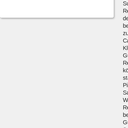
S
R
d
b
z
C
Kl
Gu
R
k
s
P
S
W
R
be
G