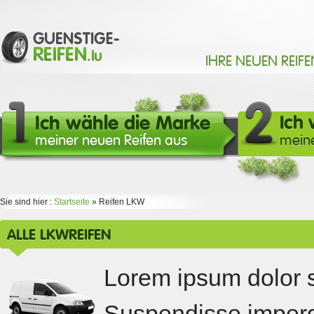
IHRE NEUEN REIFE
Ich wähle die Marke
Ich
meiner neuen Reifen aus
meine
Sie sind hier :
Startseite
» Reifen LKW
ALLE LKWREIFEN
Lorem ipsum dolor si
Suspendisse imperdi