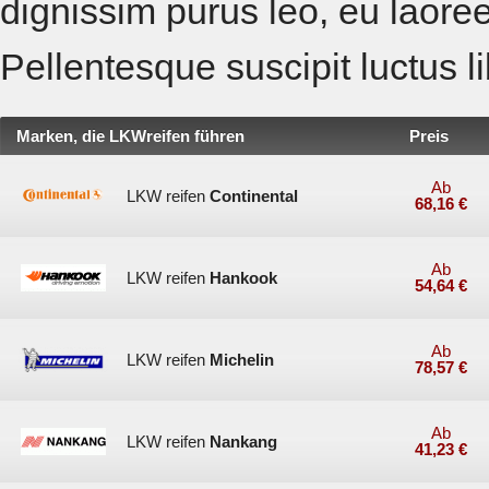
dignissim purus leo, eu laoreet
Pellentesque suscipit luctus l
Marken, die LKWreifen führen
Preis
Ab
LKW reifen
Continental
68,16 €
Ab
LKW reifen
Hankook
54,64 €
Ab
LKW reifen
Michelin
78,57 €
Ab
LKW reifen
Nankang
41,23 €