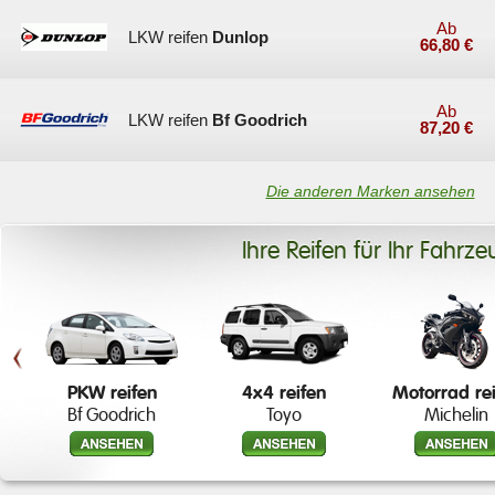
Ab
LKW reifen
Dunlop
66,80 €
Ab
LKW reifen
Bf Goodrich
87,20 €
Die anderen Marken ansehen
Ihre Reifen für Ihr Fahrze
« left
PKW reifen
4x4 reifen
Motorrad re
Bf Goodrich
Toyo
Michelin