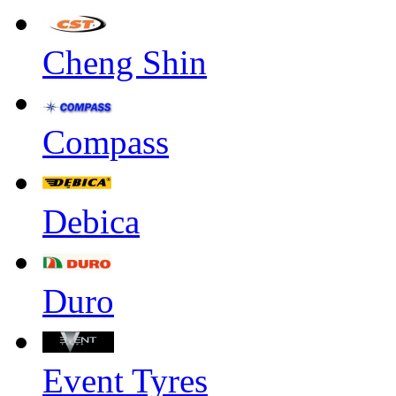
Cheng Shin
Compass
Debica
Duro
Event Tyres