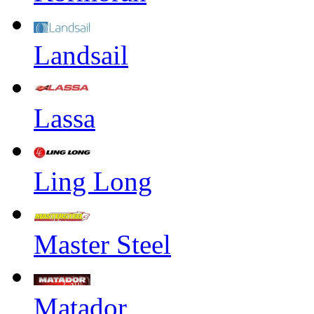
Landsail
Lassa
Ling Long
Master Steel
Matador